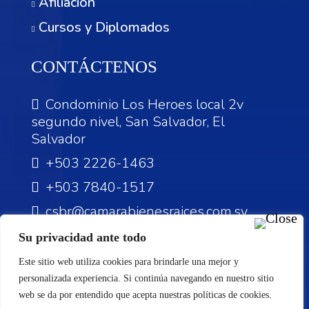
Afiliación
Cursos y Diplomados
CONTÁCTENOS
Condominio Los Heroes local 2v
segundo nivel, San Salvador, El
Salvador
+503 2226-1463
+503 7840-1517
csbr@camarabienesraices.com.sv
Su privacidad ante todo
Este sitio web utiliza cookies para brindarle una mejor y
personalizada experiencia. Si continúa navegando en nuestro sitio
©Reservados todos los derechos.
web se da por entendido que acepta nuestras políticas de cookies.
Diseño Web by:
DGVIT