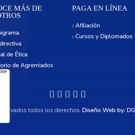
CE MÁS DE
PAGA EN LÍNEA
OTROS
Afiliación
igrama
Cursos y Diplomados
directiva
al de Ética
torio de Agremiados
cios
servados todos los derechos.
Diseño Web by:
DG