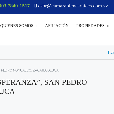
503 7840-1517
csbr@camarabienesraices.com.sv
QUIÉNES SOMOS
AFILIACIÓN
PROPIEDADES
La inteligencia artificial
AN PEDRO NONUALCO, ZACATECOLUCA
SPERANZA”, SAN PEDRO
LUCA