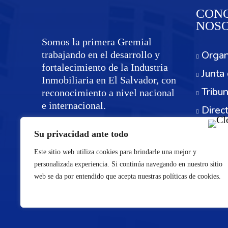
CONO
NOS
Somos la primera Gremial
Organ
trabajando en el desarrollo y
fortalecimiento de la Industria
Junta 
Inmobiliaria en El Salvador, con
Tribun
reconocimiento a nivel nacional
e internacional.
Direc
Servi
Su privacidad ante todo
Este sitio web utiliza cookies para brindarle una mejor y
personalizada experiencia. Si continúa navegando en nuestro sitio
web se da por entendido que acepta nuestras políticas de cookies.
©Re