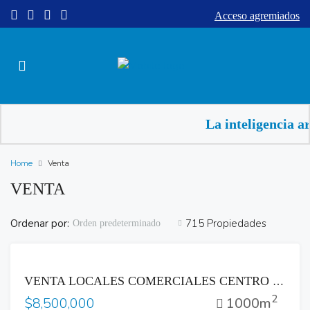
Acceso agremiados
La inteligencia ar
Home
Venta
VENTA
Ordenar por:
715 Propiedades
Orden predeterminado
VENTA
VENTA LOCALES COMERCIALES CENTRO HISTÓRICO ZONA BINAES SAN SALVADOR
2
1000m
$8,500,000