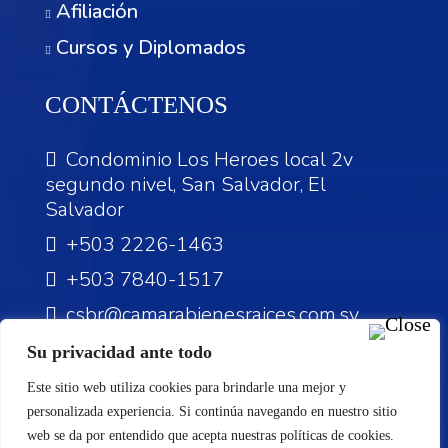
Afiliación
Cursos y Diplomados
CONTÁCTENOS
Condominio Los Heroes local 2v
segundo nivel, San Salvador, El
Salvador
+503 2226-1463
+503 7840-1517
csbr@camarabienesraices.com.sv
Su privacidad ante todo
Este sitio web utiliza cookies para brindarle una mejor y
personalizada experiencia. Si continúa navegando en nuestro sitio
©Reservados todos los derechos.
web se da por entendido que acepta nuestras políticas de cookies.