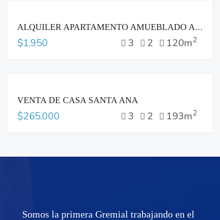
RENTA
ALQUILER APARTAMENTO AMUEBLADO ARTEA 1
2
3
2
120m
$1,950
VENTA
VENTA DE CASA SANTA ANA
2
3
2
193m
$265,000
Somos la primera Gremial trabajando en el