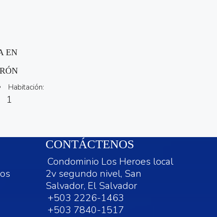
A EN
ERÓN
Habitación:
1
CONTÁCTENOS
Condominio Los Heroes local
dos
2v segundo nivel, San
Salvador, El Salvador
+503 2226-1463
+503 7840-1517