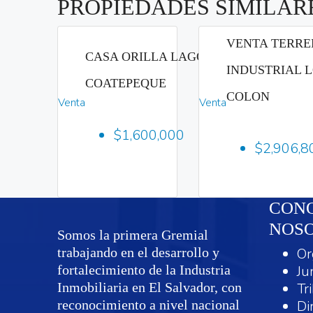
PROPIEDADES SIMILAR
VENTA TERRE
CASA ORILLA LAGO DE
INDUSTRIAL 
COATEPEQUE
COLON
Venta
Venta
Habitación:
1
$1,600,000
1
Baño:
$2,906,8
2
1m
CONO
NOS
Somos la primera Gremial
trabajando en el desarrollo y
Or
fortalecimiento de la Industria
Ju
Inmobiliaria en El Salvador, con
Tr
reconocimiento a nivel nacional
Di