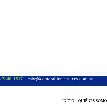
 7840-1517
csbr@camarabienesraices.com.sv
INICIO
QUIÉNES SOMO