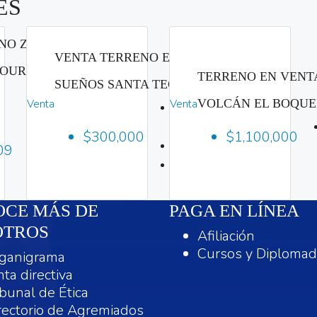
ES
NO ZONA
VENTA TERRENO EN LOS
LOURDES
TERRENO EN VENT
SUEÑOS SANTA TECLA
VOLCÁN EL BOQU
Venta
Venta
Habitación:
Habitación:
1
$300,000
$1,100,000
1
1
Baño:
09
1
Baño:
2
1m
2
1m
CE MÁS DE
PAGA EN LÍNEA
OTROS
Afiliación
Cursos y Diploma
ganigrama
nta directiva
ibunal de Ética
rectorio de Agremiados