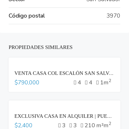
Código postal
3970
PROPIEDADES SIMILARES
VENTA
VENTA CASA COL ESCALÓN SAN SALVADOR ZONA PLAZA BEETHOVEN
2
4
4
1m
$790,000
RENTA
EXCLUSIVA CASA EN ALQUILER | PUERTA DEL BÁLSAMO II, NUEVO CUSCATLÁN
2
3
3
210 m²m
$2,400