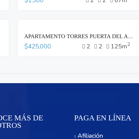
2
2
67m
$1,300
VENTA
SAN FRANCISCO
APARTAMENTO TORRES PUERTA DEL ALMA SAN SALVADOR VENTA
2
2
2
125m
$425,000
CE MÁS DE
PAGA EN LÍNEA
OTROS
Afiliación