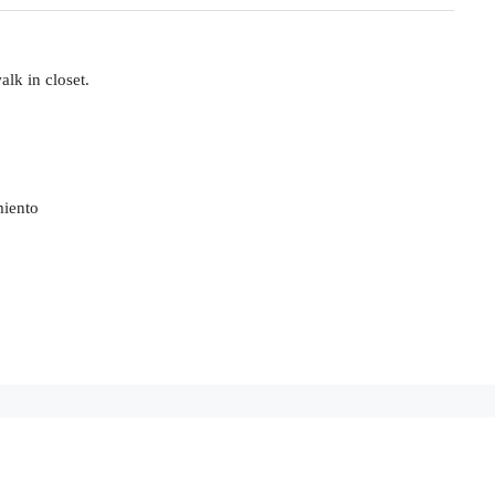
lk in closet.
miento