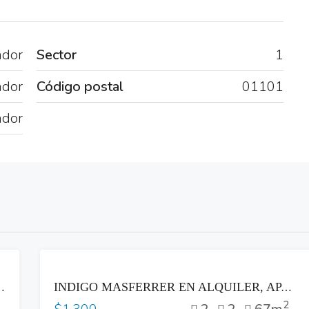
ador
Sector
1
ador
Código postal
01101
ador
RENTA
 TORRE ALISIOS SAN SALVADOR
INDIGO MASFERRER EN ALQUILER, APARTAMENTO DE 2 HABITACIONES A ESTRENAR
2