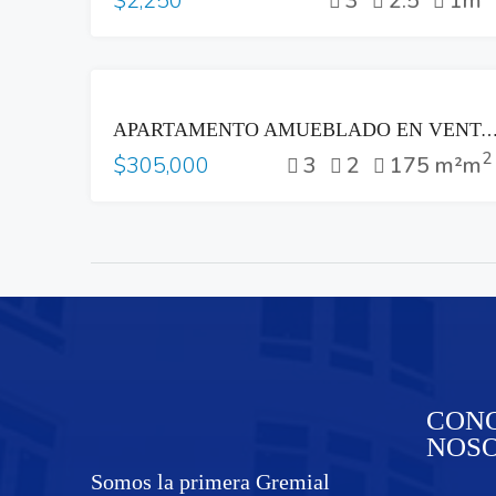
3
2.5
1m
$2,250
VENTA
APARTAMENTO AMUEBLADO EN VENTA EN LOMAS 500, CON ESPECTACULAR VISTA AL VOLCÁN – LOMAS DE 
2
3
2
175 m²m
$305,000
CONO
NOS
Somos la primera Gremial