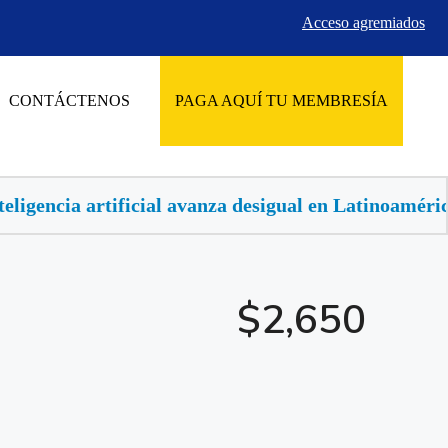
Acceso agremiados
CONTÁCTENOS
PAGA AQUÍ TU MEMBRESÍA
vanza desigual en Latinoamérica, buscan llevarla al s
$2,650