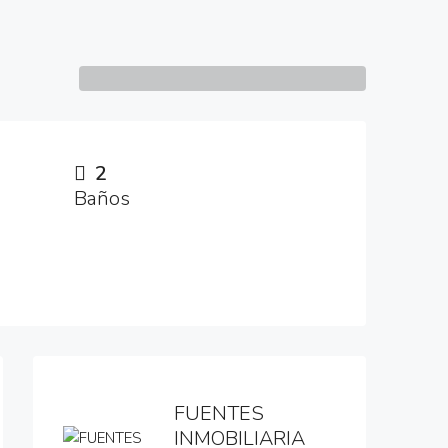
2
Baños
2 More
FUENTES
INMOBILIARIA