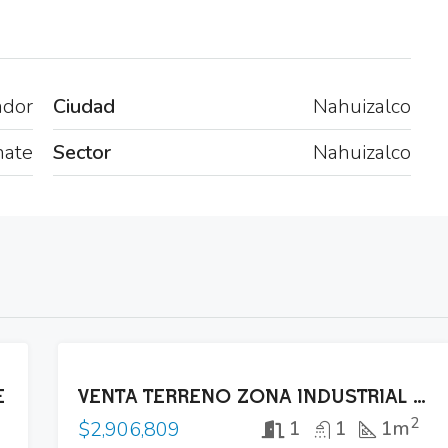
ador
Ciudad
Nahuizalco
nate
Sector
Nahuizalco
VENTA
E
VENTA TERRENO ZONA INDUSTRIAL LOURDES COLON
2
1
1
1m
$2,906,809