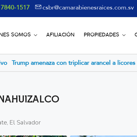
 7840-1517
csbr@camarabienesraices.com.sv
ÉNES SOMOS
AFILIACIÓN
PROPIEDADES
mp amenaza con triplicar arancel a licores europ
 NAHUIZALCO
te, El Salvador