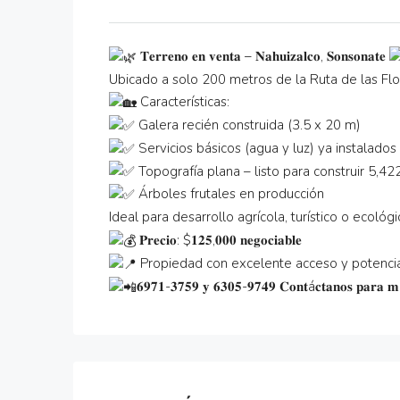
𝐓𝐞𝐫𝐫𝐞𝐧𝐨 𝐞𝐧 𝐯𝐞𝐧𝐭𝐚 – 𝐍𝐚𝐡𝐮𝐢𝐳𝐚𝐥𝐜𝐨, 𝐒𝐨𝐧𝐬𝐨𝐧𝐚𝐭𝐞
Ubicado a solo 200 metros de la Ruta de las Flor
Características:
Galera recién construida (3.5 x 20 m)
Servicios básicos (agua y luz) ya instalados
Topografía plana – listo para construir 5,4
Árboles frutales en producción
Ideal para desarrollo agrícola, turístico o ecológ
𝐏𝐫𝐞𝐜𝐢𝐨: $𝟏𝟐𝟓,𝟎𝟎𝟎 𝐧𝐞𝐠𝐨𝐜𝐢𝐚𝐛𝐥𝐞
Propiedad con excelente acceso y potencial
𝟔𝟗𝟕𝟏-𝟑𝟕𝟓𝟗 𝐲 𝟔𝟑𝟎𝟓-𝟗𝟕𝟒𝟗 𝐂𝐨𝐧𝐭á𝐜𝐭𝐚𝐧𝐨𝐬 𝐩𝐚𝐫𝐚 𝐦á𝐬 