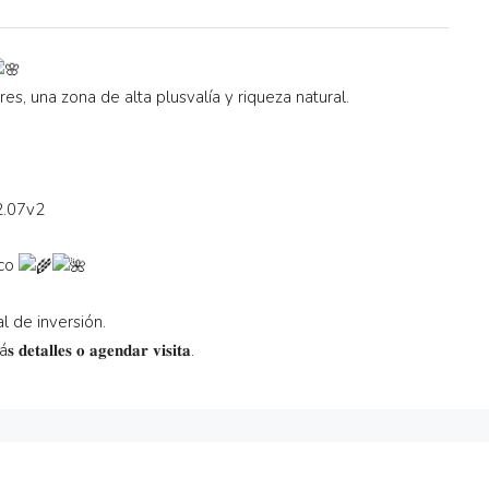
es, una zona de alta plusvalía y riqueza natural.
22.07v2
ico
 de inversión.
𝐞𝐭𝐚𝐥𝐥𝐞𝐬 𝐨 𝐚𝐠𝐞𝐧𝐝𝐚𝐫 𝐯𝐢𝐬𝐢𝐭𝐚.