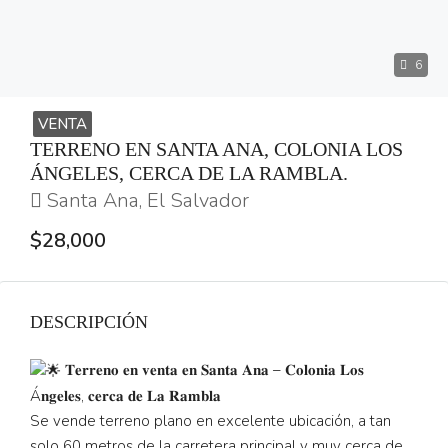
6
VENTA
TERRENO EN SANTA ANA, COLONIA LOS
ÁNGELES, CERCA DE LA RAMBLA.
Santa Ana, El Salvador
$28,000
DESCRIPCIÓN
𝐓𝐞𝐫𝐫𝐞𝐧𝐨 𝐞𝐧 𝐯𝐞𝐧𝐭𝐚 𝐞𝐧 𝐒𝐚𝐧𝐭𝐚 𝐀𝐧𝐚 – 𝐂𝐨𝐥𝐨𝐧𝐢𝐚 𝐋𝐨𝐬
Á𝐧𝐠𝐞𝐥𝐞𝐬, 𝐜𝐞𝐫𝐜𝐚 𝐝𝐞 𝐋𝐚 𝐑𝐚𝐦𝐛𝐥𝐚
Se vende terreno plano en excelente ubicación, a tan
solo 60 metros de la carretera principal y muy cerca de