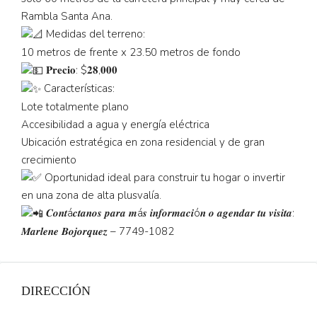
Rambla Santa Ana.
Medidas del terreno:
10 metros de frente x 23.50 metros de fondo
𝐏𝐫𝐞𝐜𝐢𝐨: $𝟐𝟖,𝟎𝟎𝟎
Características:
Lote totalmente plano
Accesibilidad a agua y energía eléctrica
Ubicación estratégica en zona residencial y de gran
crecimiento
Oportunidad ideal para construir tu hogar o invertir
en una zona de alta plusvalía.
𝑪𝒐𝒏𝒕á𝒄𝒕𝒂𝒏𝒐𝒔 𝒑𝒂𝒓𝒂 𝒎á𝒔 𝒊𝒏𝒇𝒐𝒓𝒎𝒂𝒄𝒊ó𝒏 𝒐 𝒂𝒈𝒆𝒏𝒅𝒂𝒓 𝒕𝒖 𝒗𝒊𝒔𝒊𝒕𝒂:
𝑴𝒂𝒓𝒍𝒆𝒏𝒆 𝑩𝒐𝒋𝒐𝒓𝒒𝒖𝒆𝒛 – 7749-1082
DIRECCIÓN