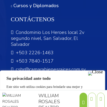
Cursos y Diplomados
CONTÁCTENOS
Condominio Los Heroes local 2v
segundo nivel, San Salvador, El
Salvador
+503 2226-1463
+503 7840-1517
csbr@camarabienesraices.com.sv
Su privacidad ante todo
Este sitio web utiliza cookies para brindarle una mejor y
personalizada experiencia. Si continúa navegando en nuestro sitio
WILLIAM
©Reservados todos los derechos.
web se da por entendido que acepta nuestras políticas de cookies.
ROSALES
Diseño Web by:
DGVIT