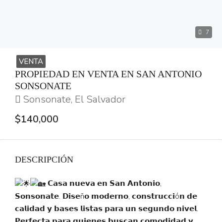
7
VENTA
PROPIEDAD EN VENTA EN SAN ANTONIO
SONSONATE
Sonsonate, El Salvador
$140,000
DESCRIPCIÓN
𝗖𝗮𝘀𝗮 𝗻𝘂𝗲𝘃𝗮 𝗲𝗻 𝗦𝗮𝗻 𝗔𝗻𝘁𝗼𝗻𝗶𝗼,
𝗦𝗼𝗻𝘀𝗼𝗻𝗮𝘁𝗲. 𝗗𝗶𝘀𝗲ñ𝗼 𝗺𝗼𝗱𝗲𝗿𝗻𝗼, 𝗰𝗼𝗻𝘀𝘁𝗿𝘂𝗰𝗰𝗶ó𝗻 𝗱𝗲
𝗰𝗮𝗹𝗶𝗱𝗮𝗱 𝘆 𝗯𝗮𝘀𝗲𝘀 𝗹𝗶𝘀𝘁𝗮𝘀 𝗽𝗮𝗿𝗮 𝘂𝗻 𝘀𝗲𝗴𝘂𝗻𝗱𝗼 𝗻𝗶𝘃𝗲𝗹.
𝗣𝗲𝗿𝗳𝗲𝗰𝘁𝗮 𝗽𝗮𝗿𝗮 𝗾𝘂𝗶𝗲𝗻𝗲𝘀 𝗯𝘂𝘀𝗰𝗮𝗻 𝗰𝗼𝗺𝗼𝗱𝗶𝗱𝗮𝗱 𝘆