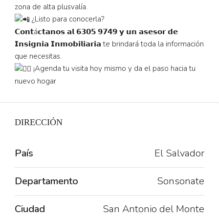
zona de alta plusvalía.
¿Listo para conocerla?
𝗖𝗼𝗻𝘁á𝗰𝘁𝗮𝗻𝗼𝘀 𝗮𝗹 𝟲𝟯𝟬𝟱 𝟵𝟳𝟰𝟵 𝘆 𝘂𝗻 𝗮𝘀𝗲𝘀𝗼𝗿 𝗱𝗲
𝗜𝗻𝘀𝗶𝗴𝗻𝗶𝗮 𝗜𝗻𝗺𝗼𝗯𝗶𝗹𝗶𝗮𝗿𝗶𝗮 te brindará toda la información
que necesitas.
¡Agenda tu visita hoy mismo y da el paso hacia tu
nuevo hogar
DIRECCIÓN
País
El Salvador
Departamento
Sonsonate
Ciudad
San Antonio del Monte