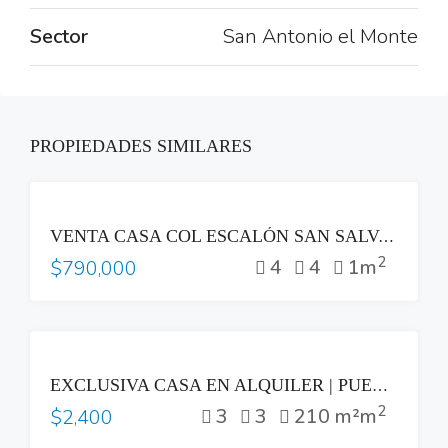
Sector
San Antonio el Monte
PROPIEDADES SIMILARES
VENTA
VENTA CASA COL ESCALÓN SAN SALVADOR ZONA PLAZA BEETHOVEN
2
4
4
1m
$790,000
RENTA
EXCLUSIVA CASA EN ALQUILER | PUERTA DEL BÁLSAMO II, NUEVO CUSCATLÁN
2
3
3
210 m²m
$2,400