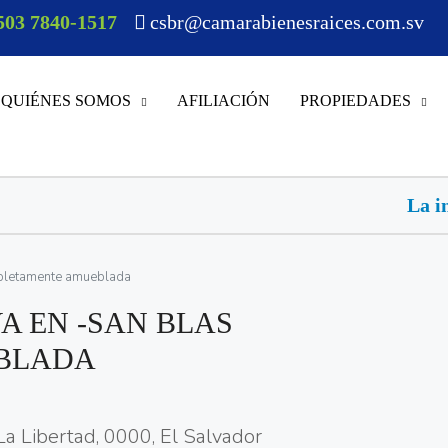
503 7840-1517
csbr@camarabienesraices.com.sv
QUIÉNES SOMOS
AFILIACIÓN
PROPIEDADES
La inteligencia artificial a
pletamente amueblada
A EN -SAN BLAS
BLADA
La Libertad, 0000, El Salvador