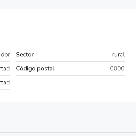
ador
Sector
rural
rtad
Código postal
0000
rtad