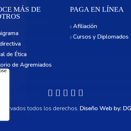
CE MÁS DE
PAGA EN LÍNEA
OTROS
Afiliación
igrama
Cursos y Diplomados
directiva
al de Ética
torio de Agremiados
cios
servados todos los derechos.
Diseño Web by:
DG