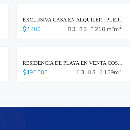
RENTA
EXCLUSIVA CASA EN ALQUILER | PUERTA DEL BÁLSAMO II, NUEVO CUSCATLÁN
2
3
3
210 m²m
$2,400
VENTA
RESIDENCIA DE PLAYA EN VENTA COSTA DEL SOL
2
3
3
159m
$495,000