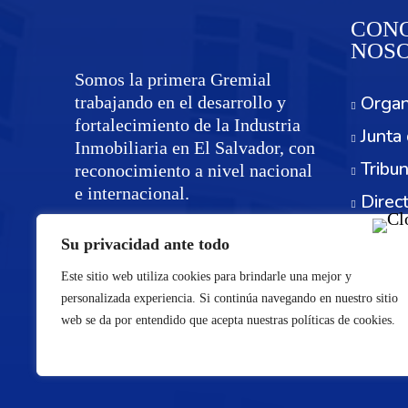
CONO
NOS
Somos la primera Gremial
Organ
trabajando en el desarrollo y
fortalecimiento de la Industria
Junta 
Inmobiliaria en El Salvador, con
Tribun
reconocimiento a nivel nacional
e internacional.
Direc
Servi
Su privacidad ante todo
Este sitio web utiliza cookies para brindarle una mejor y
personalizada experiencia. Si continúa navegando en nuestro sitio
web se da por entendido que acepta nuestras políticas de cookies.
©Re