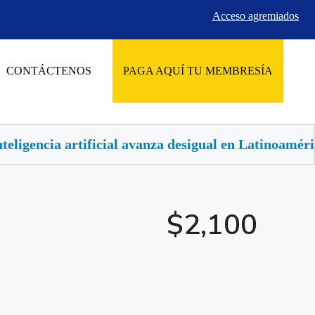
Acceso agremiados
CONTÁCTENOS
PAGA AQUÍ TU MEMBRESÍA
vanza desigual en Latinoamérica, buscan llevarla al s
$2,100