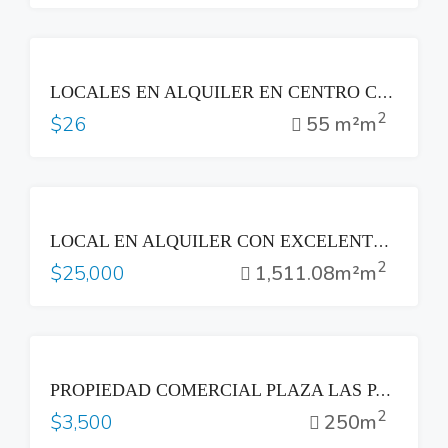
RENTA
LOCALES EN ALQUILER EN CENTRO COMERCIAL A UNA CUADRA DE P.ª GRAL. ESCALÓN
2
55 m²m
$26
RENTA
LOCAL EN ALQUILER CON EXCELENTE EXPOSICIÒN, SOBRE EL BLVD DEL HIPÓDROMO, CON VISTA A LA CIUDAD. IDEAL PARA RESTAURARANTE, OFICINAS, SALA DE VENTAS
2
1,511.08m²m
$25,000
RENTA
PROPIEDAD COMERCIAL PLAZA LAS PALMAS
2
250m
$3,500