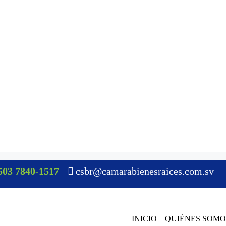
503 7840-1517
csbr@camarabienesraices.com.sv
INICIO
QUIÉNES SOMO