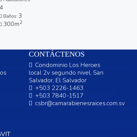
4
3
Baños:
2
300m
CONTÁCTENOS
Condominio Los Heroes
dos
local 2v segundo nivel, San
Salvador, El Salvador
+503 2226-1463
+503 7840-1517
csbr@camarabienesraices.com.sv
VIT