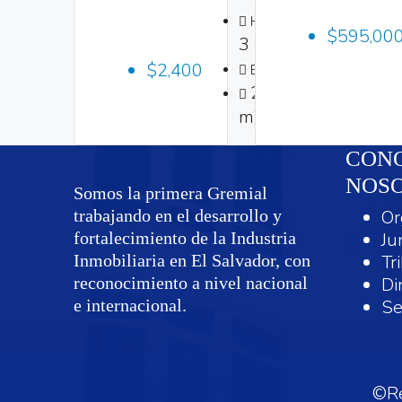
Habitaciones:
$595,00
3
3
$2,400
Baños:
210
2
m²m
CONO
NOS
Somos la primera Gremial
trabajando en el desarrollo y
Or
fortalecimiento de la Industria
Ju
Inmobiliaria en El Salvador, con
Tr
reconocimiento a nivel nacional
Di
e internacional.
Se
©Re