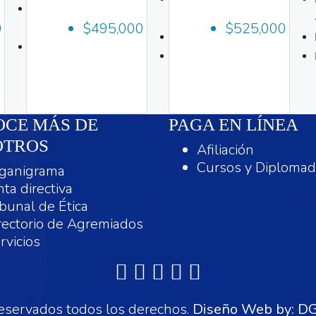
Habitaciones:
3
3
0
$495,000
$525,000
3
Baños:
2
260m
2
159m
CE MÁS DE
PAGA EN LÍNEA
OTROS
Afiliación
Cursos y Diploma
ganigrama
nta directiva
ibunal de Ética
rectorio de Agremiados
rvicios
servados todos los derechos.
Diseño Web by:
DG