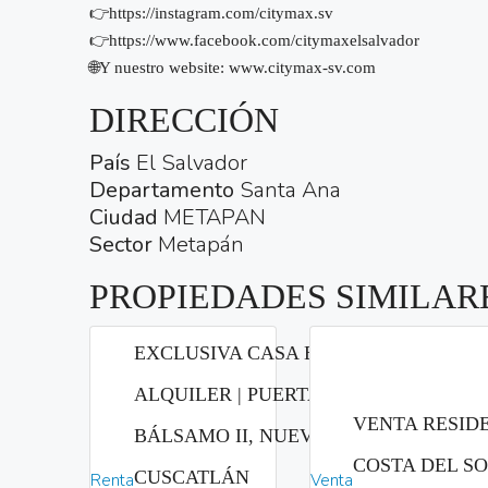
👉https://instagram.com/citymax.sv
👉https://www.facebook.com/citymaxelsalvador
🌐Y nuestro website: www.citymax-sv.com
DIRECCIÓN
País
El Salvador
Departamento
Santa Ana
Ciudad
METAPAN
Sector
Metapán
PROPIEDADES SIMILAR
EXCLUSIVA CASA EN
ALQUILER | PUERTA DEL
VENTA RESIDE
BÁLSAMO II, NUEVO
COSTA DEL S
CUSCATLÁN
Renta
Venta