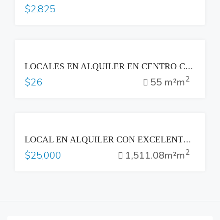
$2,825
RENTA
LOCALES EN ALQUILER EN CENTRO COMERCIAL A UNA CUADRA DE P.ª GRAL. ESCALÓN
2
55 m²m
$26
RENTA
LOCAL EN ALQUILER CON EXCELENTE EXPOSICIÒN, SOBRE EL BLVD DEL HIPÓDROMO, CON VISTA A LA CIUDAD. IDEAL PARA RESTAURARANTE, OFICINAS, SALA DE VENTAS
2
1,511.08m²m
$25,000