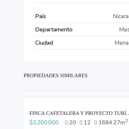
País
Nicar
Departamento
Mas
Ciudad
Mana
PROPIEDADES SIMILARES
VENTA
FINCA CAFETALERA Y PROYECTO TURÍSTICO EN VENTA EN LOS N
2
20
12
1684.27m
$3,200,000