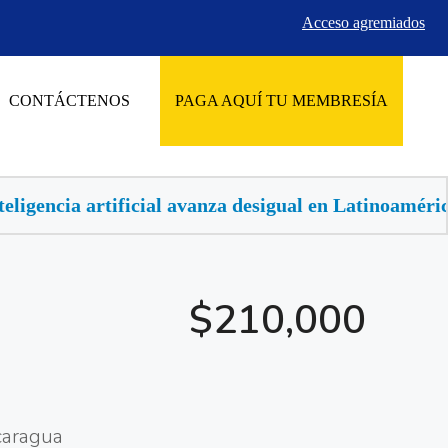
Acceso agremiados
CONTÁCTENOS
PAGA AQUÍ TU MEMBRESÍA
vanza desigual en Latinoamérica, buscan llevarla al 
$210,000
caragua