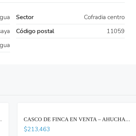
agua
Sector
Cofradia centro
aya
Código postal
11059
gua
VENTA
ARANJOS, JUAYÚA, SONSONATE-S2726RC
CASCO DE FINCA EN VENTA – AHUCHAPÁN
$213,463