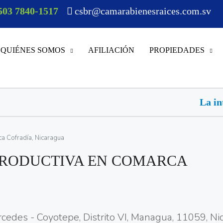
503 7840-1517
csbr@camarabienesraices.com.sv
QUIÉNES SOMOS
AFILIACIÓN
PROPIEDADES
La inteligencia artificial a
ca Cofradía, Nicaragua
 PRODUCTIVA EN COMARCA
rcedes - Coyotepe, Distrito VI, Managua, 11059, Ni