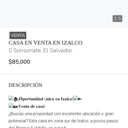
5
VENTA
CASA EN VENTA EN IZALCO
Sonsonate, El Salvador
$85,000
DESCRIPCIÓN
¡𝗢𝐩𝐨𝐫𝐭𝐮𝐧𝐢𝐝𝐚𝐝 ú𝐧𝐢𝐜𝐚 𝐞𝐧 𝐈𝐳𝐚𝐥𝐜𝐨!
¡𝐕𝐞𝐧𝐭𝐚 𝐝𝐞 𝐜𝐚𝐬𝐚!
¿Buscas una propiedad con excelente ubicación y gran
potencial? Esta casa en zona sur de Izalco, a pocos pasos
del Parque Saldaña, es para ti.