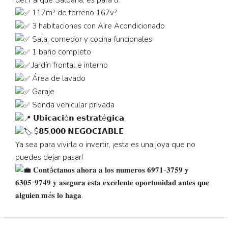
117m² de terreno 167v²
3 habitaciones con Aire Acondicionado
Sala, comedor y cocina funcionales
1 baño completo
Jardín frontal e interno
Área de lavado
Garaje
Senda vehicular privada
𝗨𝗯𝗶𝗰𝗮𝗰𝗶ó𝗻 𝗲𝘀𝘁𝗿𝗮𝘁é𝗴𝗶𝗰𝗮
$𝟴𝟱,𝟬𝟬𝟬 𝗡𝗘𝗚𝗢𝗖𝗜𝗔𝗕𝗟𝗘
Ya sea para vivirla o invertir, ¡esta es una joya que no
puedes dejar pasar!
𝐂𝐨𝐧𝐭á𝐜𝐭𝐚𝐧𝐨𝐬 𝐚𝐡𝐨𝐫𝐚 𝐚 𝐥𝐨𝐬 𝐧𝐮𝐦𝐞𝐫𝐨𝐬 𝟔𝟗𝟕𝟏-𝟑𝟕𝟓𝟗 𝐲
𝟔𝟑𝟎𝟓-𝟗𝟕𝟒𝟗 𝐲 𝐚𝐬𝐞𝐠𝐮𝐫𝐚 𝐞𝐬𝐭𝐚 𝐞𝐱𝐜𝐞𝐥𝐞𝐧𝐭𝐞 𝐨𝐩𝐨𝐫𝐭𝐮𝐧𝐢𝐝𝐚𝐝 𝐚𝐧𝐭𝐞𝐬 𝐪𝐮𝐞
𝐚𝐥𝐠𝐮𝐢𝐞𝐧 𝐦á𝐬 𝐥𝐨 𝐡𝐚𝐠𝐚.