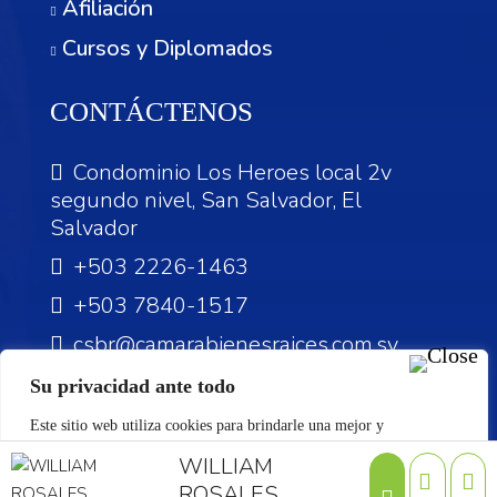
Afiliación
Cursos y Diplomados
CONTÁCTENOS
Condominio Los Heroes local 2v
segundo nivel, San Salvador, El
Salvador
+503 2226-1463
+503 7840-1517
csbr@camarabienesraices.com.sv
Su privacidad ante todo
Este sitio web utiliza cookies para brindarle una mejor y
personalizada experiencia. Si continúa navegando en nuestro sitio
WILLIAM
©Reservados todos los derechos.
web se da por entendido que acepta nuestras políticas de cookies.
ROSALES