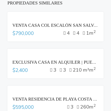
PROPIEDADES SIMILARES
VENTA
VENTA CASA COL ESCALÓN SAN SALVADOR ZONA PLAZA BEETHOVEN
2
4
4
1m
$790,000
RENTA
EXCLUSIVA CASA EN ALQUILER | PUERTA DEL BÁLSAMO II, NUEVO CUSCATLÁN
2
3
3
210 m²m
$2,400
VENTA
VENTA RESIDENCIA DE PLAYA COSTA DEL SOL
2
3
260m
$595,000