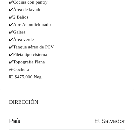
✔️Cocina con pantry
✔️Área de lavado
✔️2 Baños
✔️Aire Acondicionado
✔️Galera
✔️Área verde
✔️Tanque aéreo de PCV
✔️Pileta tipo cisterna
✔️Topografía Plana
🚙Cochera
💵 $475,000 Neg.
DIRECCIÓN
País
El Salvador