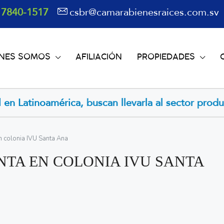
 7840-1517
csbr@camarabienesraices.com.sv
ÉNES SOMOS
AFILIACIÓN
PROPIEDADES
 llevarla al sector productivo
Trump amenaza con 
n colonia IVU Santa Ana
NTA EN COLONIA IVU SANTA