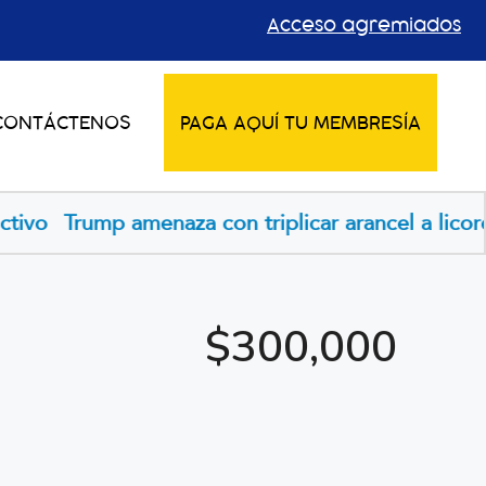
Acceso agremiados
CONTÁCTENOS
PAGA AQUÍ TU MEMBRESÍA
triplicar arancel a licores europeos si UE aplica
$300,000