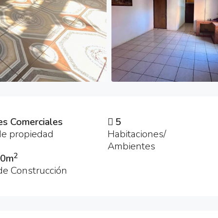
es Comerciales
5
de propiedad
Habitaciones/
Ambientes
2
00m
de Construcción