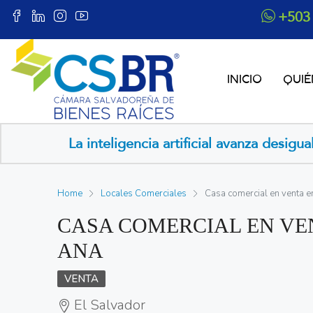
+503
INICIO
QUI
 artificial avanza desigual en Latinoamérica, buscan
Home
Locales Comerciales
Casa comercial en venta e
CASA COMERCIAL EN VE
ANA
VENTA
El Salvador