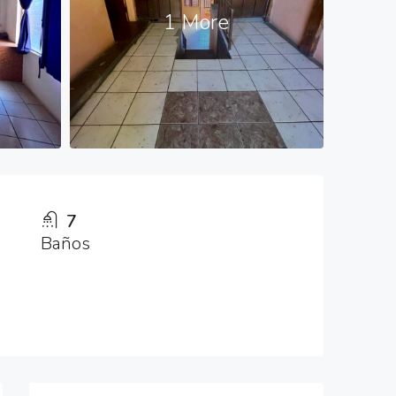
1 More
7
Baños