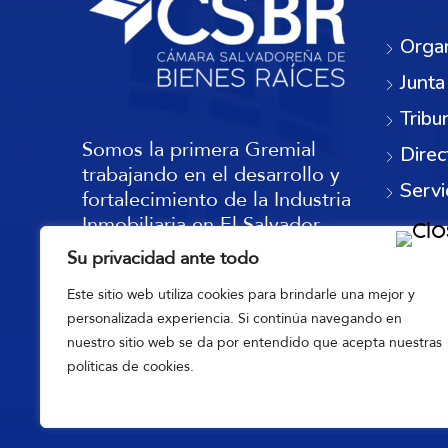
Orga
Junta
Tribu
Somos la primera Gremial
Direc
trabajando en el desarrollo y
Servi
fortalecimiento de la Industria
Inmobiliaria en El Salvador,
con reconocimiento a nivel
Su privacidad ante todo
nacional e internacional.
Este sitio web utiliza cookies para brindarle una mejor y
personalizada experiencia. Si continúa navegando en
nuestro sitio web se da por entendido que acepta nuestras
políticas de cookies.
©Re