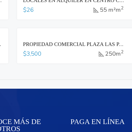
OSPITAL BLOOM – COL. MÈDICA
LOCALES EN ALQUILER EN CENTRO COMERCIAL A UNA CUADRA DE P.ª GRAL. ESCALÓN
2
55 m²m
$26
RENTA
STAURARANTE, OFICINAS, SALA DE VENTAS
PROPIEDAD COMERCIAL PLAZA LAS PALMAS
2
250m
$3,500
CE MÁS DE
PAGA EN LÍNEA
OTROS