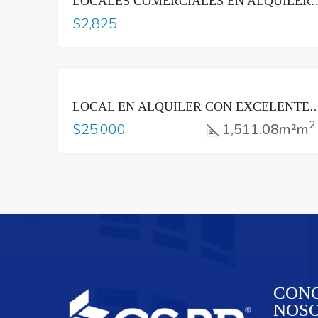
LOCALES COMERCIALES EN ALQUILER CERCA DEL H
$2,825
RENTA
LOCAL EN ALQUILER CON EXCELENTE EXPOSICIÒN, SOBRE EL BLVD DEL HIPÓDROMO, CON VISTA A LA CIUDAD. IDEAL PARA RE
2
1,511.08m²m
$25,000
CONO
NOS