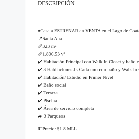
DESCRIPCIÓN
♦️Casa a ESTRENAR en VENTA en el Lago de Coat
📍Santa Ana
📏323 m²
📏1,806.53 v²
✔️ Habitación Principal con Walk In Closet y baño 
✔️ 3 Habitaciones Jr. Cada uno con baño y Walk In 
✔️ Habitación/ Estudio en Primer Nivel
✔️ Baño social
✔️ Terraza
✔️ Piscina
✔️ Área de servicio completa
🚙 3 Parqueos
💵Precio: $1.8 MLL