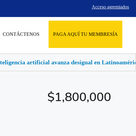
Acceso agremiados
CONTÁCTENOS
PAGA AQUÍ TU MEMBRESÍA
za desigual en Latinoamérica, buscan llevarla al sect
$1,800,000