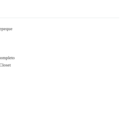
epeque
completo
Closet