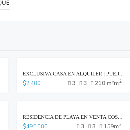
QUE
RENTA
EXCLUSIVA CASA EN ALQUILER | PUERTA DEL BÁLSAMO II, NUEVO CUSCATLÁN
2
3
3
210 m²m
$2,400
VENTA
RESIDENCIA DE PLAYA EN VENTA COSTA DEL SOL
2
3
3
159m
$495,000