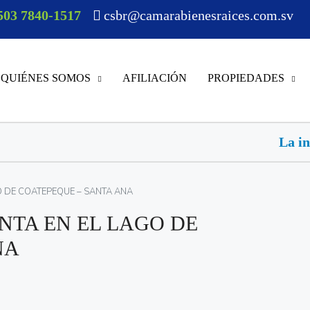
503 7840-1517
csbr@camarabienesraices.com.sv
QUIÉNES SOMOS
AFILIACIÓN
PROPIEDADES
La inteligencia artificial avan
O DE COATEPEQUE – SANTA ANA
NTA EN EL LAGO DE
NA