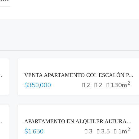
VENTA
NA MULTIPLAZA ANTIGUO CUSCATLAN
VENTA APARTAMENTO COL ESCALÓN PARTE ALTA LAS VISTAS SAN SALVADOR
2
2
2
130m
$350,000
RENTA
OLONIA ESCALÓN SAN SALVADOR
APARTAMENTO EN ALQUILER ALTURAS DEL BOSQUE NUEVO CUSCATLAN
2
3
3.5
1m
$1,650