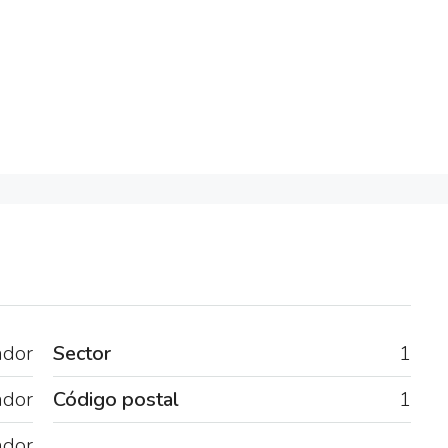
ador
Sector
1
ador
Código postal
1
ador