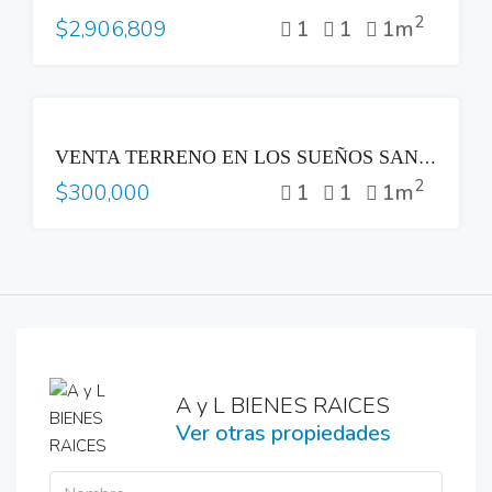
2
1
1
1m
$2,906,809
VENTA
VENTA TERRENO EN LOS SUEÑOS SANTA TECLA
2
1
1
1m
$300,000
A y L BIENES RAICES
Ver otras propiedades