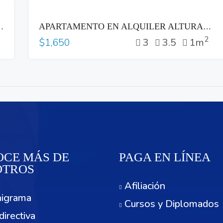
RENTA
OLONIA ESCALÓN SAN SALVADOR
APARTAMENTO EN ALQUILER ALTURAS DEL BOSQUE NUEVO CUSCATLAN
2
3
3.5
1m
$1,650
CE MÁS DE
PAGA EN LÍNEA
OTROS
Afiliación
igrama
Cursos y Diplomados
directiva