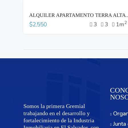
RENTA
ALQUILER APARTAMENTO TERRA ALTA C
2
3
3
1m
$2,550
CONO
NOS
Somos la primera Gremial
Organ
trabajando en el desarrollo y
fortalecimiento de la Industria
Junta 
Inmobiliaria en El Salvador, con