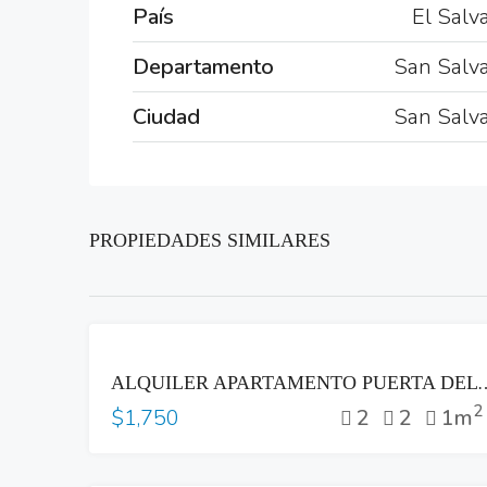
País
El Salv
Departamento
San Salv
Ciudad
San Salv
PROPIEDADES SIMILARES
RENTA
ALQUILER APARTAMENTO PUERTA DEL ALMA ZO
2
2
2
1m
$1,750