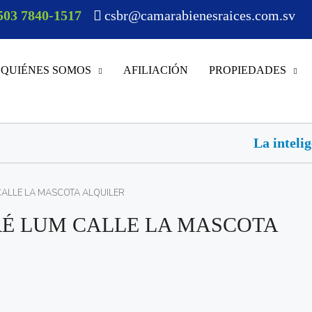
503 7840-1517
csbr@camarabienesraices.com.sv
QUIÉNES SOMOS
AFILIACIÓN
PROPIEDADES
La inteligencia artificial avanza 
ALLE LA MASCOTA ALQUILER
É LUM CALLE LA MASCOTA