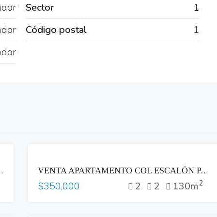
ador
Sector
1
ador
Código postal
1
ador
VENTA
NA MULTIPLAZA ANTIGUO CUSCATLAN
VENTA APARTAMENTO COL ESCALÓN PARTE ALTA LAS VISTAS SAN SALVADOR
2
2
2
130m
$350,000