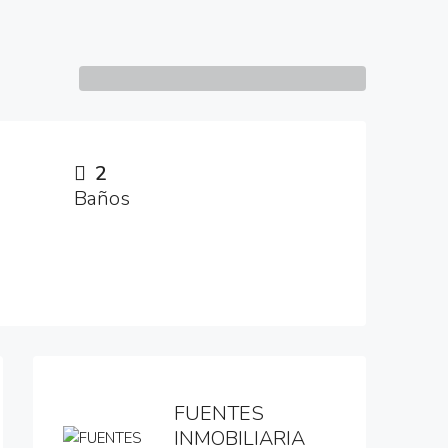
2
Baños
4 More
FUENTES
INMOBILIARIA