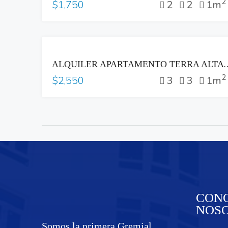
2
2
2
1m
$1,750
RENTA
ALQUILER APARTAMENTO TERRA ALTA C
2
3
3
1m
$2,550
CONO
NOS
Somos la primera Gremial