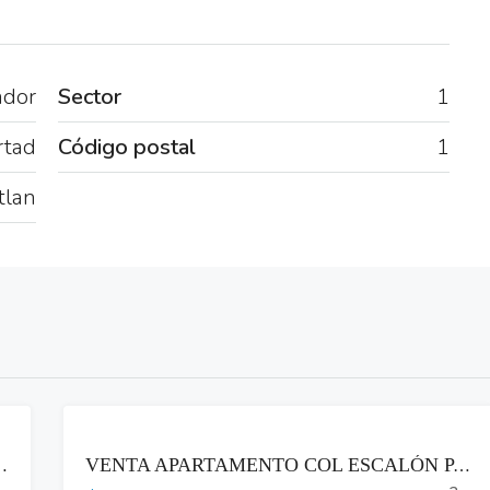
ador
Sector
1
rtad
Código postal
1
tlan
VENTA
NA MULTIPLAZA ANTIGUO CUSCATLAN
VENTA APARTAMENTO COL ESCALÓN PARTE ALTA LAS VISTAS SAN SALVADOR