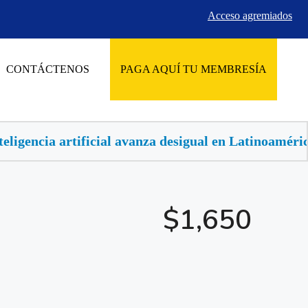
Acceso agremiados
CONTÁCTENOS
PAGA AQUÍ TU MEMBRESÍA
anza desigual en Latinoamérica, buscan llevarla al s
$1,650