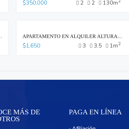
2
2
2
130m
$350,000
RENTA
OLONIA ESCALÓN SAN SALVADOR
APARTAMENTO EN ALQUILER ALTURAS DEL BOSQUE NUEVO CUSCATLAN
2
3
3.5
1m
$1,650
CE MÁS DE
PAGA EN LÍNEA
OTROS
Afiliación