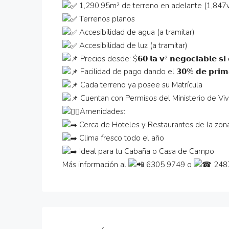
1,290.95m² de terreno en adelante (1,847v
Terrenos planos
Accesibilidad de agua (a tramitar)
Accesibilidad de luz (a tramitar)
Precios desde: $𝟲𝟬 𝗹𝗮 𝘃² 𝗻𝗲𝗴𝗼𝗰𝗶𝗮𝗯𝗹𝗲 𝘀𝗶 
Facilidad de pago dando el 𝟯𝟬% 𝗱𝗲 𝗽𝗿𝗶𝗺
Cada terreno ya posee su Matrícula
Cuentan con Permisos del Ministerio de Vi
Amenidades:
Cerca de Hoteles y Restaurantes de la zon
Clima fresco todo el año
Ideal para tu Cabaña o Casa de Campo
Más información al
6305 9749 o
2487