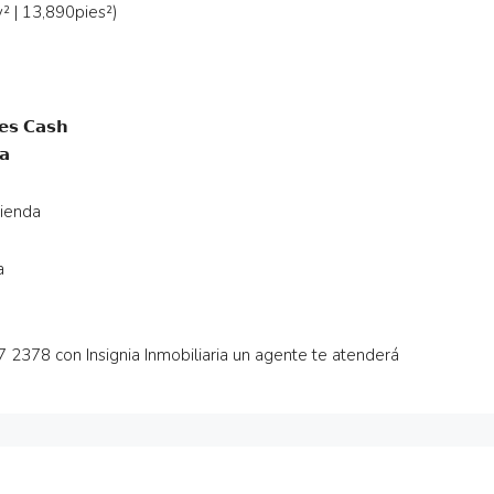
² | 13,890pies²)
𝘀 𝗖𝗮𝘀𝗵
𝗮
vienda
a
 2378 con Insignia Inmobiliaria un agente te atenderá