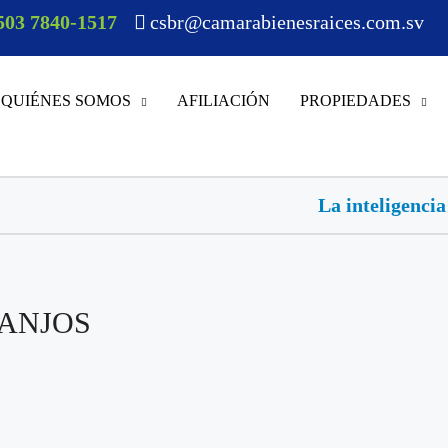
503 7840-1517
csbr@camarabienesraices.com.sv
QUIÉNES SOMOS
AFILIACIÓN
PROPIEDADES
La inteligencia artificial a
RANJOS