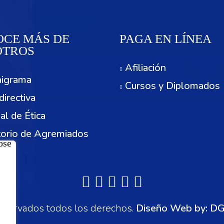
CE MÁS DE
PAGA EN LÍNEA
OTROS
Afiliación
igrama
Cursos y Diplomados
directiva
al de Ética
torio de Agremiados
cios
servados todos los derechos.
Diseño Web by:
DG