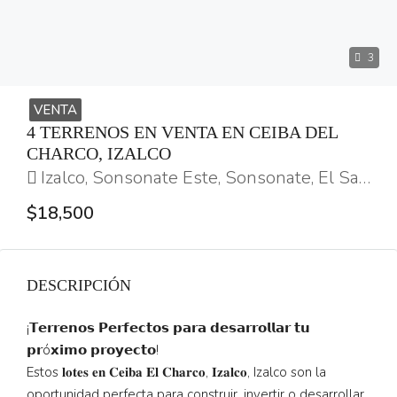
3
VENTA
4 TERRENOS EN VENTA EN CEIBA DEL
CHARCO, IZALCO
Izalco, Sonsonate Este, Sonsonate, El Salvador
$18,500
DESCRIPCIÓN
¡𝗧𝗲𝗿𝗿𝗲𝗻𝗼𝘀 𝗣𝗲𝗿𝗳𝗲𝗰𝘁𝗼𝘀 𝗽𝗮𝗿𝗮 𝗱𝗲𝘀𝗮𝗿𝗿𝗼𝗹𝗹𝗮𝗿 𝘁𝘂
𝗽𝗿ó𝘅𝗶𝗺𝗼 𝗽𝗿𝗼𝘆𝗲𝗰𝘁𝗼!
Estos 𝐥𝐨𝐭𝐞𝐬 𝐞𝐧 𝐂𝐞𝐢𝐛𝐚 𝐄𝐥 𝐂𝐡𝐚𝐫𝐜𝐨, 𝐈𝐳𝐚𝐥𝐜𝐨, Izalco son la
oportunidad perfecta para construir, invertir o desarrollar