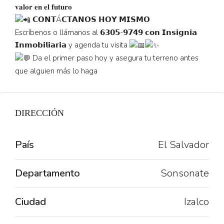
𝐯𝐚𝐥𝐨𝐫 𝐞𝐧 𝐞𝐥 𝐟𝐮𝐭𝐮𝐫𝐨
𝗖𝗢𝗡𝗧Á𝗖𝗧𝗔𝗡𝗢𝗦 𝗛𝗢𝗬 𝗠𝗜𝗦𝗠𝗢
Escríbenos o llámanos al 𝟲𝟯𝟬𝟱-𝟵𝟳𝟰𝟵 𝗰𝗼𝗻 𝗜𝗻𝘀𝗶𝗴𝗻𝗶𝗮
𝗜𝗻𝗺𝗼𝗯𝗶𝗹𝗶𝗮𝗿𝗶𝗮 y agenda tu visita
Da el primer paso hoy y asegura tu terreno antes
que alguien más lo haga
DIRECCIÓN
País
El Salvador
Departamento
Sonsonate
Ciudad
Izalco