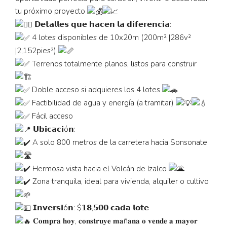
tu próximo proyecto
𝗗𝗲𝘁𝗮𝗹𝗹𝗲𝘀 𝗾𝘂𝗲 𝗵𝗮𝗰𝗲𝗻 𝗹𝗮 𝗱𝗶𝗳𝗲𝗿𝗲𝗻𝗰𝗶𝗮:
4 lotes disponibles de 10x20m (200m² |286v²
|2,152pies²)
Terrenos totalmente planos, listos para construir
Doble acceso si adquieres los 4 lotes
Factibilidad de agua y energía (a tramitar)
Fácil acceso
𝗨𝗯𝗶𝗰𝗮𝗰𝗶ó𝗻:
A solo 800 metros de la carretera hacia Sonsonate
Hermosa vista hacia el Volcán de Izalco
Zona tranquila, ideal para vivienda, alquiler o cultivo
𝗜𝗻𝘃𝗲𝗿𝘀𝗶ó𝗻: $𝟭𝟴,𝟱𝟬𝟬 𝗰𝗮𝗱𝗮 𝗹𝗼𝘁𝗲
𝐂𝐨𝐦𝐩𝐫𝐚 𝐡𝐨𝐲, 𝐜𝐨𝐧𝐬𝐭𝐫𝐮𝐲𝐞 𝐦𝐚ñ𝐚𝐧𝐚 𝐨 𝐯𝐞𝐧𝐝𝐞 𝐚 𝐦𝐚𝐲𝐨𝐫