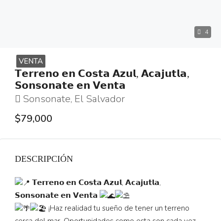
4
VENTA
𝗧𝗲𝗿𝗿𝗲𝗻𝗼 𝗲𝗻 𝗖𝗼𝘀𝘁𝗮 𝗔𝘇𝘂𝗹, 𝗔𝗰𝗮𝗷𝘂𝘁𝗹𝗮,
𝗦𝗼𝗻𝘀𝗼𝗻𝗮𝘁𝗲 𝗲𝗻 𝗩𝗲𝗻𝘁𝗮
Sonsonate, El Salvador
$79,000
DESCRIPCIÓN
𝗧𝗲𝗿𝗿𝗲𝗻𝗼 𝗲𝗻 𝗖𝗼𝘀𝘁𝗮 𝗔𝘇𝘂𝗹, 𝗔𝗰𝗮𝗷𝘂𝘁𝗹𝗮,
𝗦𝗼𝗻𝘀𝗼𝗻𝗮𝘁𝗲 𝗲𝗻 𝗩𝗲𝗻𝘁𝗮
¡Haz realidad tu sueño de tener un terreno
cerca del mar, Oportunidades como esta son cada vez