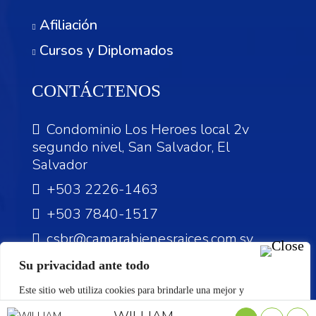
Afiliación
Cursos y Diplomados
CONTÁCTENOS
Condominio Los Heroes local 2v
segundo nivel, San Salvador, El
Salvador
+503 2226-1463
+503 7840-1517
csbr@camarabienesraices.com.sv
Su privacidad ante todo
Este sitio web utiliza cookies para brindarle una mejor y
personalizada experiencia. Si continúa navegando en nuestro sitio