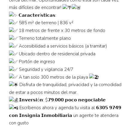
más difíciles de encontrar!
𝗖𝗮𝗿𝗮𝗰𝘁𝗲𝗿í𝘀𝘁𝗶𝗰𝗮𝘀:
585 m² de terreno | 836 v²
18 metros de frente x 30 metros de fondo
Terreno totalmente plano
Accesibilidad a servicios básicos (a tramitar)
Ubicado dentro de residencial privada
Portón de ingreso
Seguridad y vigilancia 24/7
A tan solo 300 metros de la playa
Disfruta de tranquilidad, privacidad y la comodidad
de estar a pocos minutos del mar.
𝗜𝗻𝘃𝗲𝗿𝘀𝗶ó𝗻: $𝟳𝟵,𝟬𝟬𝟬 𝗽𝗼𝗰𝗼 𝗻𝗲𝗴𝗼𝗰𝗶𝗮𝗯𝗹𝗲
Escríbenos ahora y agenda tu visita al 𝟲𝟯𝟬𝟱 𝟵𝟳𝟰𝟵
𝗰𝗼𝗻 𝗜𝗻𝘀𝗶𝗴𝗻𝗶𝗮 𝗜𝗻𝗺𝗼𝗯𝗶𝗹𝗶𝗮𝗿𝗶𝗮 un agente te atendera
con gusto