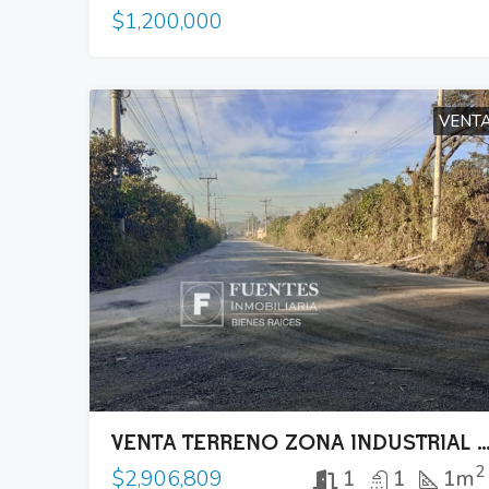
$1,200,000
VENT
VENTA TERRENO ZONA INDUSTRIAL LOURDE
2
1
1
1m
$2,906,809