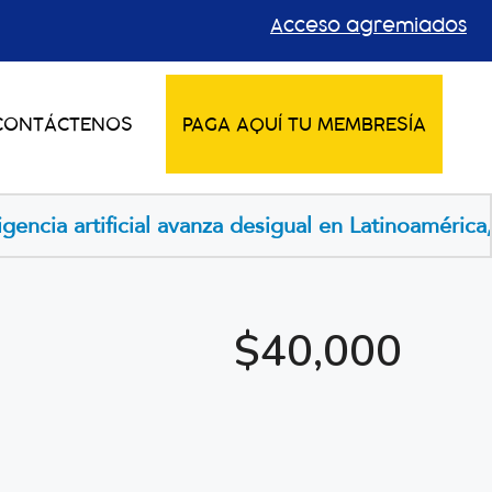
Acceso agremiados
CONTÁCTENOS
PAGA AQUÍ TU MEMBRESÍA
desigual en Latinoamérica, buscan llevarla al secto
$40,000