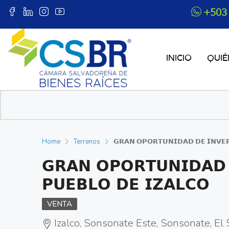
+503
INICIO
QUI
Home
Terrenos
𝗚𝗥𝗔𝗡 𝗢𝗣𝗢𝗥𝗧𝗨𝗡𝗜𝗗𝗔𝗗 𝗗𝗘 𝗜𝗡𝗩𝗘𝗥
𝗚𝗥𝗔𝗡 𝗢𝗣𝗢𝗥𝗧𝗨𝗡𝗜𝗗𝗔𝗗 
𝗣𝗨𝗘𝗕𝗟𝗢 𝗗𝗘 𝗜𝗭𝗔𝗟𝗖𝗢
VENTA
Izalco, Sonsonate Este, Sonsonate, El