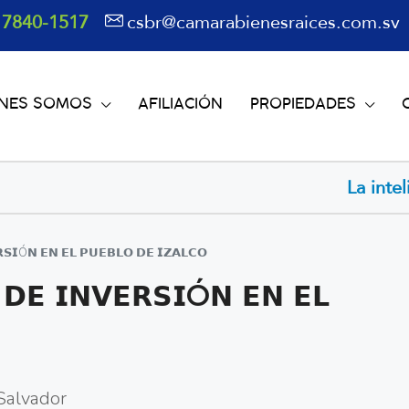
 7840-1517
csbr@camarabienesraices.com.sv
ÉNES SOMOS
AFILIACIÓN
PROPIEDADES
La inteligencia artificial avanza 
𝗦𝗜Ó𝗡 𝗘𝗡 𝗘𝗟 𝗣𝗨𝗘𝗕𝗟𝗢 𝗗𝗘 𝗜𝗭𝗔𝗟𝗖𝗢
𝗗𝗘 𝗜𝗡𝗩𝗘𝗥𝗦𝗜Ó𝗡 𝗘𝗡 𝗘𝗟
 Salvador