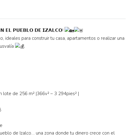
𝗡 𝗘𝗟 𝗣𝗨𝗘𝗕𝗟𝗢 𝗗𝗘 𝗜𝗭𝗔𝗟𝗖𝗢!
, ideales para construir tu casa, apartamentos o realizar una
lusvalía
n lote de 256 m² |366v² – 3 294pies² |
le
ueblo de Izalco… una zona donde tu dinero crece con el