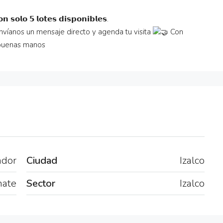
𝗻 𝘀𝗼𝗹𝗼 𝟱 𝗹𝗼𝘁𝗲𝘀 𝗱𝗶𝘀𝗽𝗼𝗻𝗶𝗯𝗹𝗲𝘀.
víanos un mensaje directo y agenda tu visita
Con
á en buenas manos
ador
Ciudad
Izalco
nate
Sector
Izalco