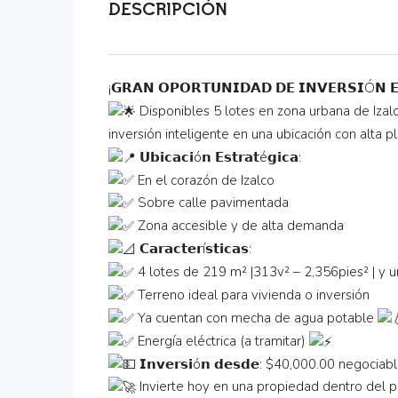
DESCRIPCIÓN
¡𝗚𝗥𝗔𝗡 𝗢𝗣𝗢𝗥𝗧𝗨𝗡𝗜𝗗𝗔𝗗 𝗗𝗘 𝗜𝗡𝗩𝗘𝗥𝗦𝗜Ó𝗡 𝗘
Disponibles 5 lotes en zona urbana de Izalco
inversión inteligente en una ubicación con alta p
𝗨𝗯𝗶𝗰𝗮𝗰𝗶ó𝗻 𝗘𝘀𝘁𝗿𝗮𝘁é𝗴𝗶𝗰𝗮:
En el corazón de Izalco
Sobre calle pavimentada
Zona accesible y de alta demanda
𝗖𝗮𝗿𝗮𝗰𝘁𝗲𝗿í𝘀𝘁𝗶𝗰𝗮𝘀:
4 lotes de 219 m² |313v² – 2,356pies² | y u
Terreno ideal para vivienda o inversión
Ya cuentan con mecha de agua potable
Energía eléctrica (a tramitar)
𝗜𝗻𝘃𝗲𝗿𝘀𝗶ó𝗻 𝗱𝗲𝘀𝗱𝗲: $40,000.00 negociab
Invierte hoy en una propiedad dentro del p