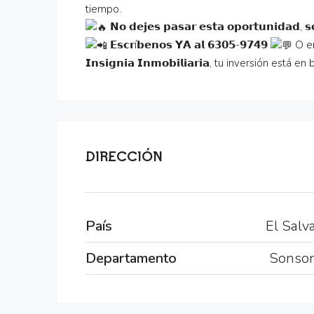
tiempo.
𝗡𝗼 𝗱𝗲𝗷𝗲𝘀 𝗽𝗮𝘀𝗮𝗿 𝗲𝘀𝘁𝗮 𝗼𝗽𝗼𝗿𝘁𝘂𝗻𝗶𝗱𝗮𝗱, 𝘀𝗼
𝗘𝘀𝗰𝗿í𝗯𝗲𝗻𝗼𝘀 𝗬𝗔 𝗮𝗹 𝟲𝟯𝟬𝟱-𝟵𝟳𝟰𝟵
O en
𝗜𝗻𝘀𝗶𝗴𝗻𝗶𝗮 𝗜𝗻𝗺𝗼𝗯𝗶𝗹𝗶𝗮𝗿𝗶𝗮, tu inversión est
DIRECCIÓN
País
El Salv
Departamento
Sonso