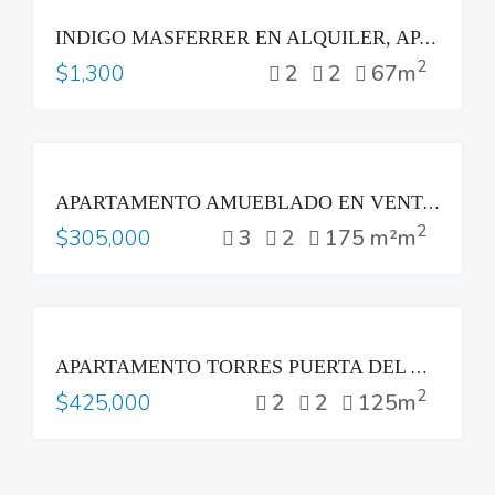
RENTA
INDIGO MASFERRER EN ALQUILER, APARTAMENTO DE 2 HABITACIONES A ESTRENAR
2
2
2
67m
$1,300
VENTA
APARTAMENTO AMUEBLADO EN VENTA EN LOMAS 500, CON ESPECTACULAR VISTA AL VOLCÁN – LOMAS DE SAN FRANCISCO
2
3
2
175 m²m
$305,000
VENTA
APARTAMENTO TORRES PUERTA DEL ALMA SAN SALVADOR VENTA
2
2
2
125m
$425,000