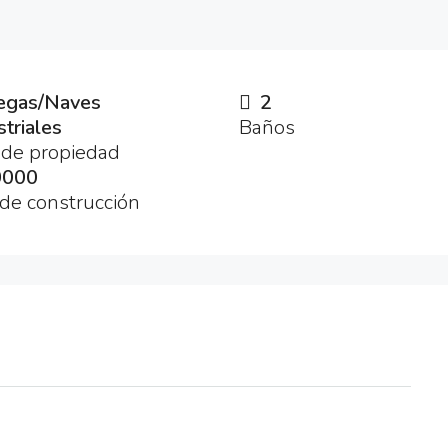
egas/Naves
2
striales
Baños
 de propiedad
0000
de construcción