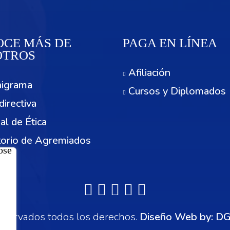
CE MÁS DE
PAGA EN LÍNEA
OTROS
Afiliación
igrama
Cursos y Diplomados
directiva
al de Ética
torio de Agremiados
cios
servados todos los derechos.
Diseño Web by:
DG