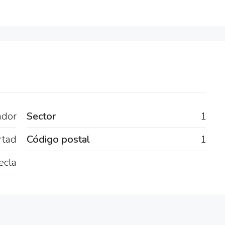
ador
Sector
1
rtad
Código postal
1
ecla