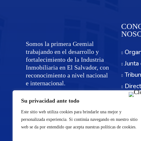
CONO
NOS
Somos la primera Gremial
Organ
trabajando en el desarrollo y
fortalecimiento de la Industria
Junta 
Inmobiliaria en El Salvador, con
Tribun
reconocimiento a nivel nacional
e internacional.
Direc
Servi
Su privacidad ante todo
Este sitio web utiliza cookies para brindarle una mejor y
personalizada experiencia. Si continúa navegando en nuestro sitio
web se da por entendido que acepta nuestras políticas de cookies.
©Re