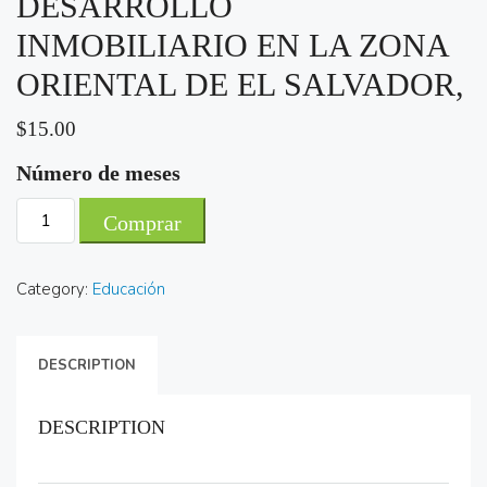
DESARROLLO
INMOBILIARIO EN LA ZONA
ORIENTAL DE EL SALVADOR,
$
15.00
Número de meses
Invitación
Comprar
Desayuno-
Conferencia
Category:
Educación
PERSPECTIVAS
DEL
DESARROLLO
DESCRIPTION
INMOBILIARIO
EN
LA
DESCRIPTION
ZONA
ORIENTAL