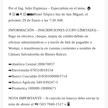
DE
Por el Ing. Julio Espinoza – Especialista en el tema. 🏠
EL
👩🏻‍💼👨🏻‍💼🏡Hotel Trópico Inn de San Miguel, el
SALVADOR,
próximo 29 de Enero a las 7:30 AM.
quantity
INFORMACIÓN – INSCRIPCIONES (CUPO LÍMITADO) –
Pago en efectivo, cheque, tarjeta de crédito/débito en
oficinas administrativas o a través de link de pagadito o
Wompi, o transferencia en cuentas corrientes a nombre de
Cámara Salvadoreña de Bienes Raíces:
➡️América Central 200670057
➡️Davivienda 070510018154
➡️Banco Cuscatlán 018301000063714
➡️Banco Agrícola 549-039247-3
➡️Promerica 100000-10000671
NOTA IMPORTANTE – Si cancela en bancos debe enviar la
nota de abono al 📲+503 7840-1517 o 🖥️