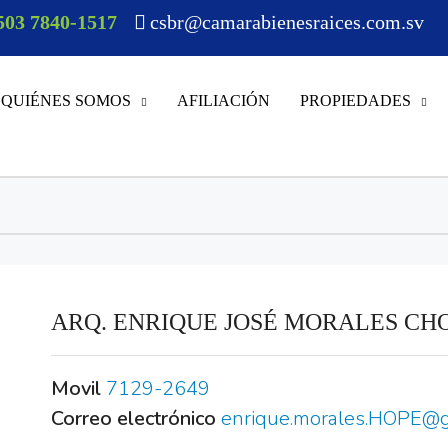
503 7840-1517
csbr@camarabienesraices.com.sv
QUIÉNES SOMOS
AFILIACIÓN
PROPIEDADES
ARQ. ENRIQUE JOSÉ MORALES CH
Movil
7129-2649
Correo electrónico
enrique.morales.HOPE@g