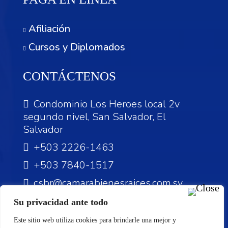
Afiliación
Cursos y Diplomados
CONTÁCTENOS
Condominio Los Heroes local 2v
segundo nivel, San Salvador, El
Salvador
+503 2226-1463
+503 7840-1517
csbr@camarabienesraices.com.sv
Su privacidad ante todo
Este sitio web utiliza cookies para brindarle una mejor y